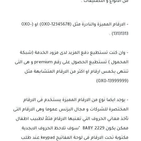
من الانواع و التصنيفات .
- الارقام المميزة والنادرة مثل (0X0-12345678) او (0X0-
13131313) .
- وان كنت تستطيع دفع المزيد لدى مزود الخدمة (شبكة
المحمول ) تستطيع الحصول على رقم premium و هى التى
تنتهى بخمس ارقام او اكثر من الارقام المتشابهة مثل
(0X0-13999999)
- يوجد ايضا نوع من الارقام المميزة يستخدم فى الارقام
المختصرة للشركات و مجال البزنس عموما وهى الارقام التى
تأخذ معاني الحروف التي تعنيها الارقام مثلاً لطبيب اطفال
ممكن يكون BABY 2229 "سوف تلاحظ الحروف الابجدية
مكتوبة تحت الارقام فى لوحة المفاتيح keypad عند طلب