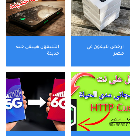
ارخص تليفون في
التليفون هيبقى حتة
مصر
حديدة