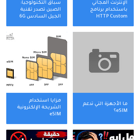
الإنترنت المجاني
سباق التكنولوجيا:
باستخدام برنامج
الصين تصدر تقنية
HTTP Custom
الجيل السادس 6G
مزايا استخدام
ما الأجهزة التي تدعم
الشريحة الإلكترونية
eSIM؟
eSIM