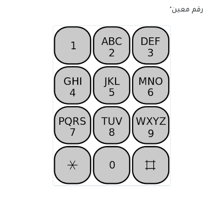
رقم معين"