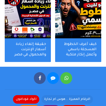
كيف أعرف الخطوط
حقيقة إلغاء زيادة
المسجلة باسمي
أسعار الإنترنت
وأعمل إنكار ملكية
والمحمول في مصر
لخط محمول لا
بعد الدعوى القضائية
أعرفه؟ شرح My NTRA
الجديدة
الارقام المميزة ...هوس ام تجارة
اكواد فودافون