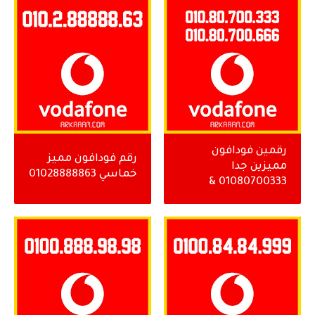
رقمين فودافون
رقم فودافون مميز
مميزين جدا
خماسي 01028888863
01080700333 &
01080700666