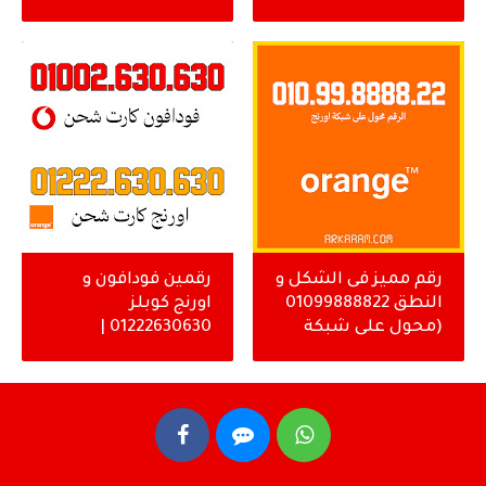
رقم مميز فى الشكل و
رقمين فودافون و
النطق 01099888822
اورنج كوبلز
(محول على شبكة
01222630630 |
اورنج )
01002630630