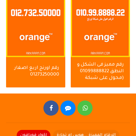
رقم مميز فى الشكل و
رقم اورنج اربع اصفار
النطق 01099888822
01273250000
(محول على شبكة
اورنج )
الارقام المميزة ...هوس ام تجارة
اكواد فودافون