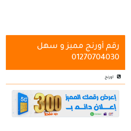
رقم أورنج مميز و سهل
01270704030
اورنج