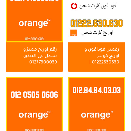
رقمين فودافون و
رقم اورنج مميز و
اورنج كوبلز
سهل فى النطق
01277300039
01222630630 |
01002630630