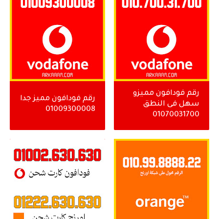
رقم فودافون مميزو
رقم فودافون مميز جدا
سهل فى النطق
01009300008
01070031700