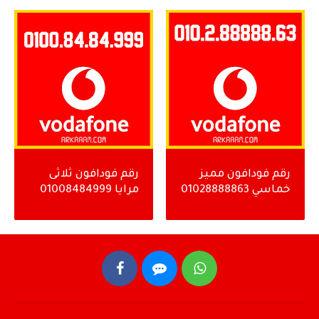
رقم فودافون مميز
رقم فودافون ثلاثى
خماسي 01028888863
مرايا 01008484999