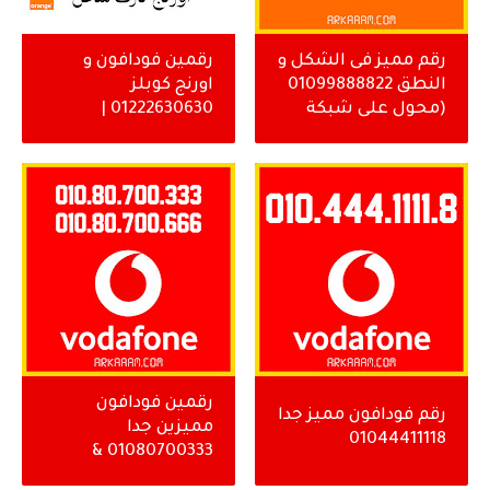
رقم مميز فى الشكل و
رقمين فودافون و
النطق 01099888822
اورنج كوبلز
(محول على شبكة
01222630630 |
اورنج )
01002630630
رقمين فودافون
رقم فودافون مميز جدا
مميزين جدا
01044411118
01080700333 &
01080700666