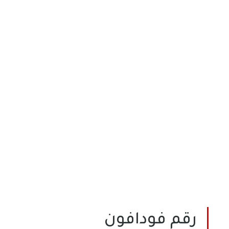
رقم فودافون