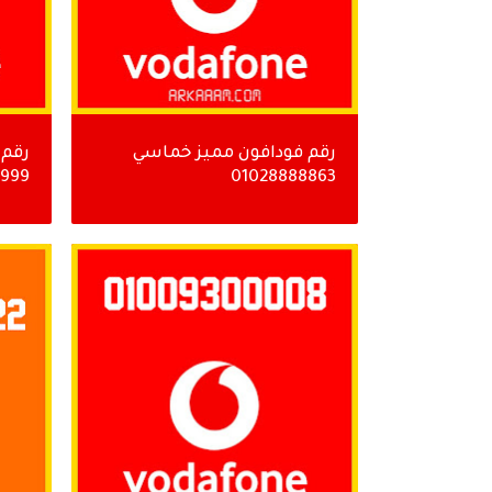
رقم فودافون مميز خماسي
رقم 
999
01028888863