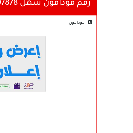
رقم فودافون سهل 01002607878
فودافون