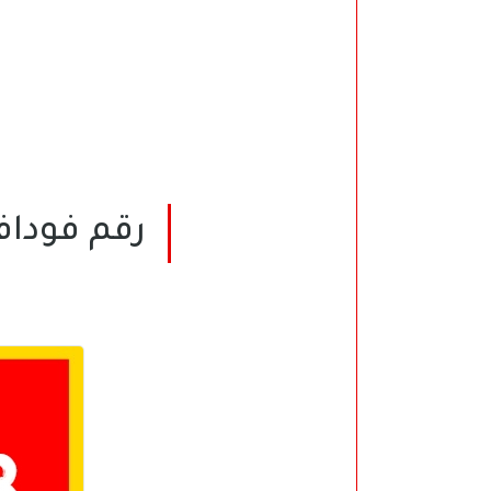
رقم فودافون س