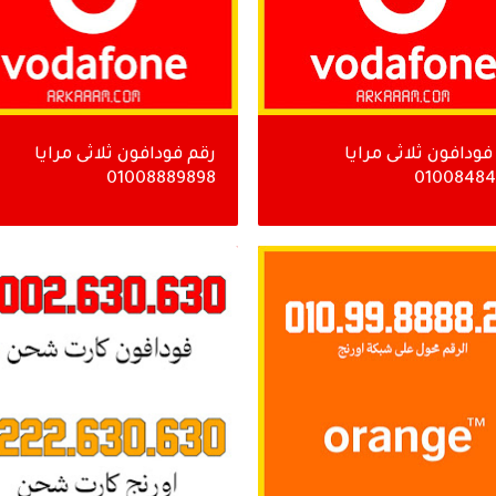
فودافون ثلاثى مرايا
رقم فودافون ثلاثى مرايا
01008889898
01008484