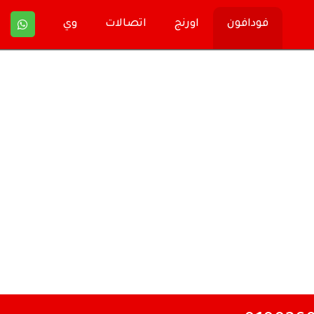
فودافون
اورنج
اتصالات
وي