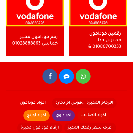
رقمين فودافون
رقم فودافون مميز
مميزين جدا
خماسي 01028888863
01080700333 &
01080700666
الارقام المميزة ...هوس ام تجارة
اكواد فودافون
اكواد اتصالات
اكواد وي
اكواد اورنج
اعرف سعر رقمك المميز
ارقام فودافون مميزة