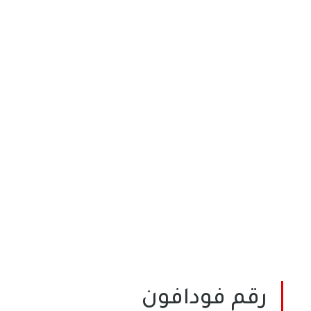
رقم فودافون