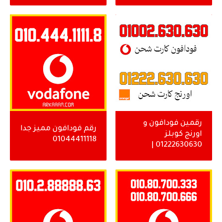
اورنج )
رقمين فودافون و
رقم فودافون مميز جدا
اورنج كوبلز
01044411118
01222630630 |
01002630630