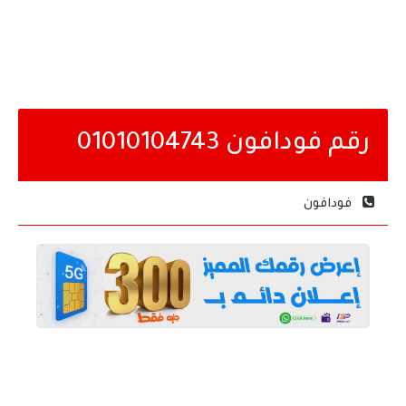
رقم فودافون 01010104743
فودافون