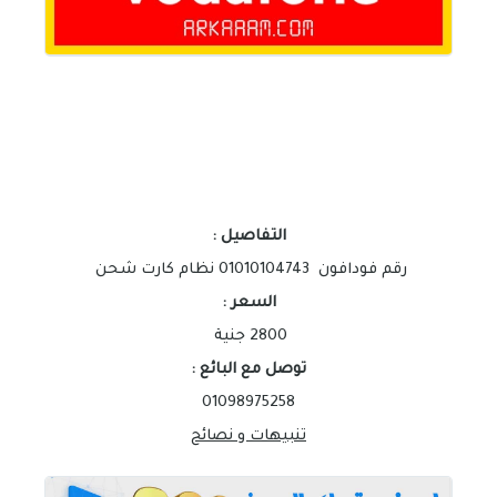
التفاصيل :
رقم فودافون 01010104743 نظام كارت شحن
السعر :
2800 جنية
توصل مع البائع :
01098975258
تنبيهات و نصائح