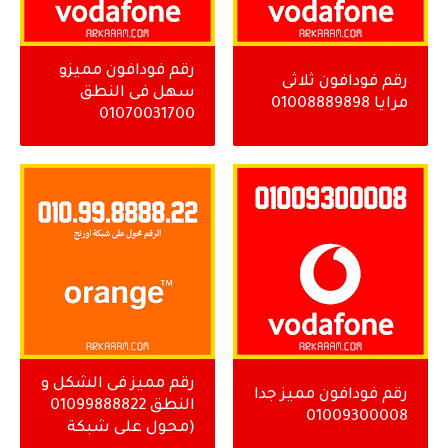
رقم فودافون مميزو
رقم فودافون ثلاثى
سهل فى النطق
مرايا 01008889898
01070031700
رقم مميز فى الشكل و
رقم فودافون مميز جدا
النطق 01099888822
01009300008
(محول على شبكة