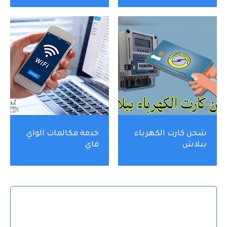
لخط محمول لا
أعرفه؟ شرح My NTRA
شحن كارت الكهرباء
خدمة مكالمات الواي
ببلاش
فاي