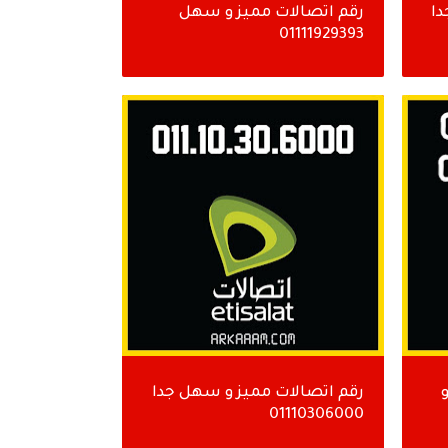
دا
رقم اتصالات مميز و سهل
01111929393
رقم اتصالات مميز و سهل جدا
01110306000