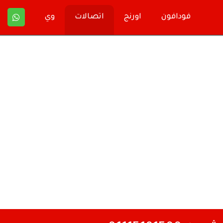
فودافون
اورنج
اتصالات
وي