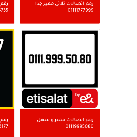
رقم اتصالات ثلاثى مميز جدا
رقم 
5735
01111777999
رقم اتصالات مميز و سهل
رقم 
3177
01119995080