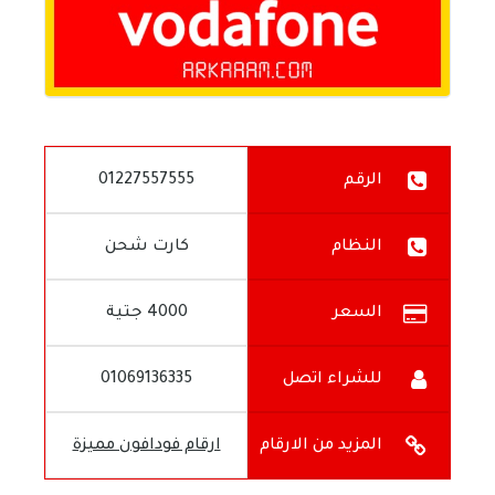
الرقم
01227557555
النظام
كارت شحن
السعر
4000 جتية
للشراء اتصل
01069136335
على
المزيد من الارقام
ارقام فودافون مميزة