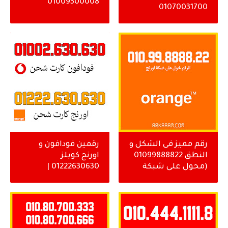
01009300008
01070031700
رقم مميز فى الشكل و
رقمين فودافون و
النطق 01099888822
اورنج كوبلز
(محول على شبكة
01222630630 |
اورنج )
01002630630