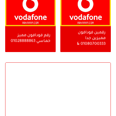
رقمين فودافون
رقم فودافون مميز
مميزين جدا
خماسي 01028888863
01080700333 &
01080700666