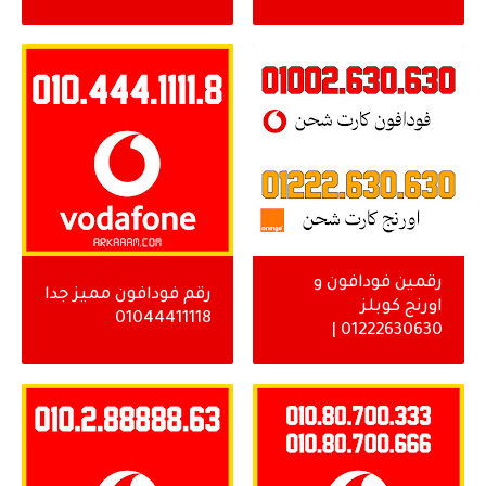
اورنج )
رقمين فودافون و
رقم فودافون مميز جدا
اورنج كوبلز
01044411118
01222630630 |
01002630630