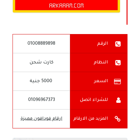
الرقم
01008889898
النظام
كارت شحن
السعر
5000 جنية
للشراء اتصل
01096967373
على
المزيد من الارقام
ارقام فودافون مميزة
المميزة