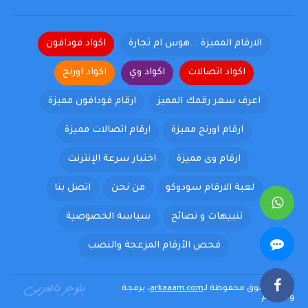
الارقام المميزة ...هوس ام تجارة
اكواد فودافون
اكواد اتصالات
اكواد وي
اكواد اورنج
اعرف سعر رقمك المميز
ارقام فودافون مميزة
ارقام اورنج مميزة
ارقام اتصالات مميزة
ارقام وى مميزة
اختبار سرعة الإنترنت
لعبة الارقام سودوكو
من نحن
اتصل بنا
تنبيهات و نصائح
سياسة الخصوصية
فحص الأرقام المزعجة والنصب
كافة الحقوق محفوظة لـ
arkaaam.com
، برمجة
وتصميم