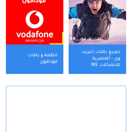
جميع باقات انترنت
انظمة و باقات
وى - المصرية
فودافون
للاتصالات WE