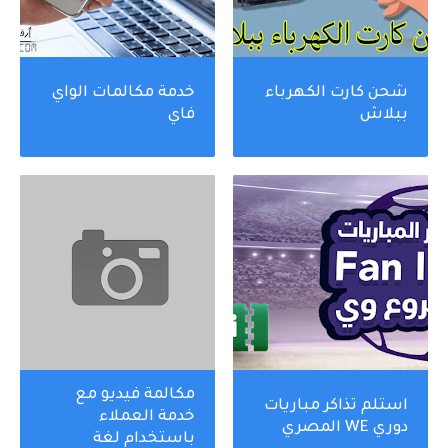
شحن كارت الكهرباء
خدمة مكالمات الواي
ببلاش
فاي
مكالمة فيديو مع
استلم تذاكر مباريات
خدمة العملاء
دوري WE المصري
باستخدام لغة