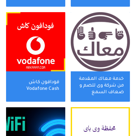
الإشارة
خدمة معاك المقدمة
فودافون كاش
من شركة وى للصم و
Vodafone Cash
ضعاف السمع