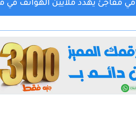
مفاجئ يهدد ملايين الهواتف في مصر من 7