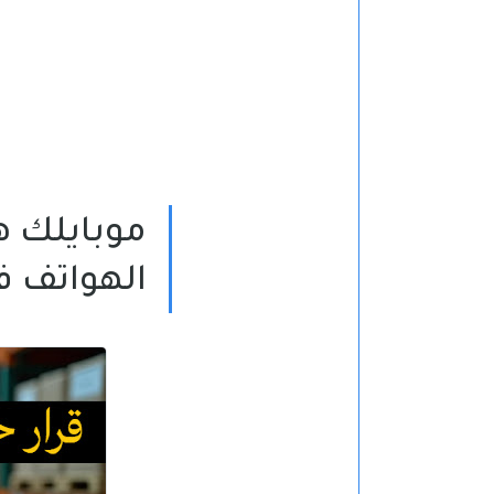
موبايلك ه
الهواتف في م