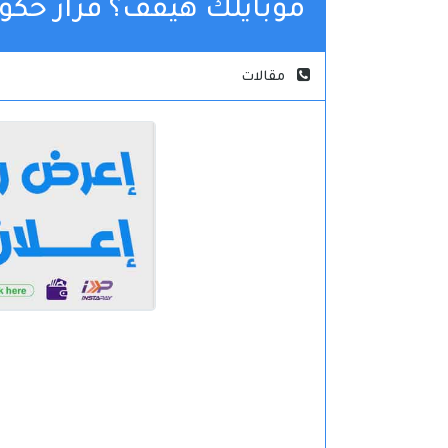
موبايلك هيقف؟ قرار حكومي 
مقالات