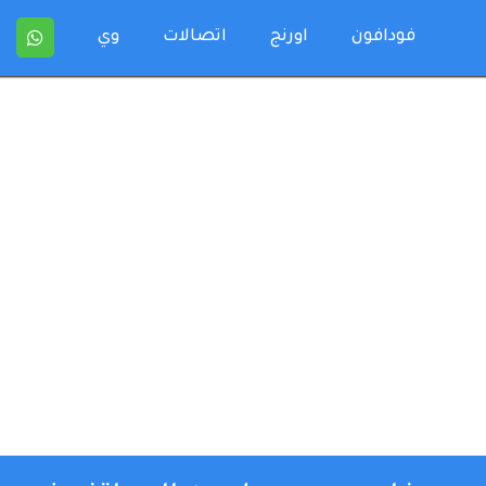
فودافون
اورنج
اتصالات
وي